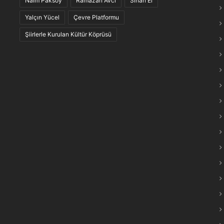
Naim Paksoy
Ramazan Avcı
Sinan El
maraş Türkülerinin “Anlam Ağları” Keşfedildi
Yalçın Yücel
Çevre Platformu
Şiirlerle Kurulan Kültür Köprüsü