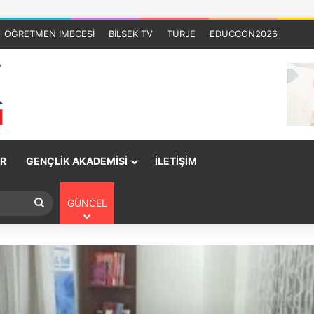
ÖĞRETMEN İMECESİ
BİLSEK TV
TURJE
EDUCCON2026
R
GENÇLİK AKADEMİSİ
İLETİŞİM
GÜNCEL