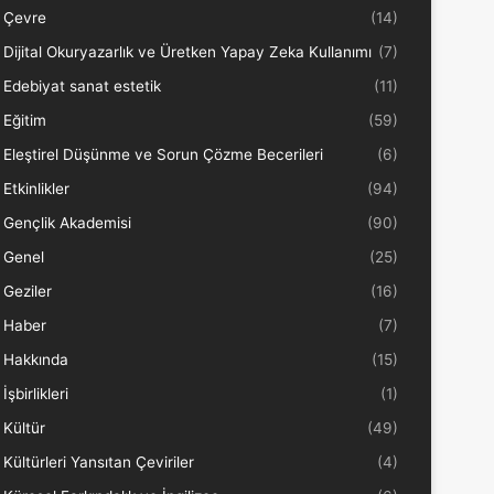
Çevre
(14)
Dijital Okuryazarlık ve Üretken Yapay Zeka Kullanımı
(7)
Edebiyat sanat estetik
(11)
Eğitim
(59)
Eleştirel Düşünme ve Sorun Çözme Becerileri
(6)
Etkinlikler
(94)
Gençlik Akademisi
(90)
Genel
(25)
Geziler
(16)
Haber
(7)
Hakkında
(15)
İşbirlikleri
(1)
Kültür
(49)
Kültürleri Yansıtan Çeviriler
(4)