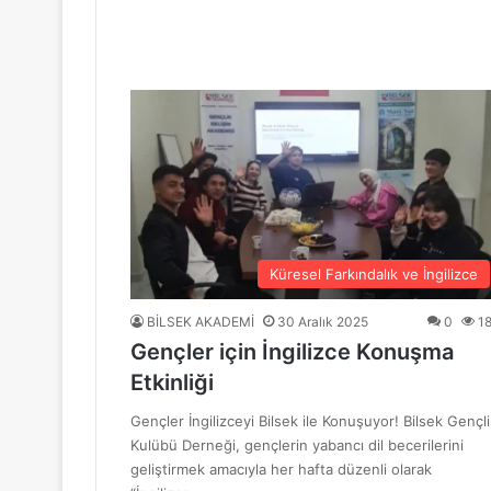
“Mavi Yol” Dergisinin 1. Yıl Dönümü Ku
10 Haziran 2026
BİLSEK Türk Sanat Müziği Korosu Sezo
4 Haziran 2026
“Sevda ve Nostalji Yolculuğu”
Küresel Farkındalık ve İngilizce
BİLSEK AKADEMİ
30 Aralık 2025
0
1
Gençler için İngilizce Konuşma
18 Mayıs 2026
Etkinliği
GENÇ YÜREKLER ŞİİRLE BULUŞTU
Gençler İngilizceyi Bilsek ile Konuşuyor! Bilsek Gençli
Kulübü Derneği, gençlerin yabancı dil becerilerini
geliştirmek amacıyla her hafta düzenli olarak
6 Mayıs 2026