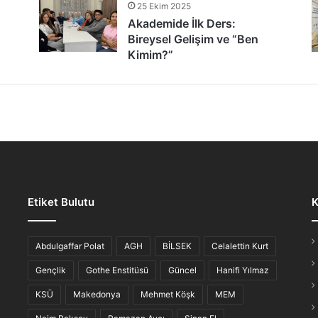
25 Ekim 2025
tür Şöleni: Öğrenciler, Şair ve Ozanlarla Buluştu
Akademide İlk Ders:
Bireysel Gelişim ve “Ben
Kimim?”
lmaz Gece: “Hikayesi Olan Türküler”
Etiket Bulutu
K
iş Ahvali
Abdulgaffar Polat
AGH
BİLSEK
Celalettin Kurt
Gençlik
Gothe Enstitüsü
Güncel
Hanifi Yılmaz
KSÜ
Makedonya
Mehmet Köşk
MEM