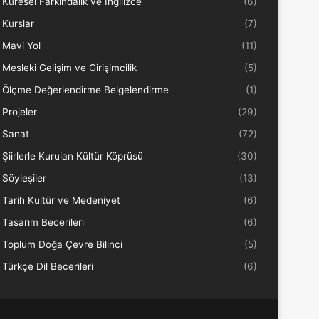
Küresel Farkındalık ve İngilizce
(6)
Kurslar
(7)
Mavi Yol
(11)
Mesleki Gelişim ve Girişimcilik
(5)
Ölçme Değerlendirme Belgelendirme
(1)
Projeler
(29)
Sanat
(72)
Şiirlerle Kurulan Kültür Köprüsü
(30)
Söyleşiler
(13)
Tarih Kültür ve Medeniyet
(6)
Tasarım Becerileri
(6)
Toplum Doğa Çevre Bilinci
(5)
Türkçe Dil Becerileri
(6)