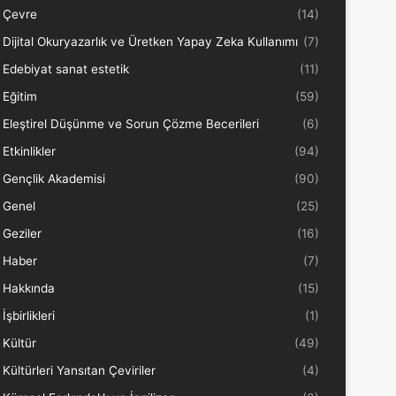
Çevre
(14)
Dijital Okuryazarlık ve Üretken Yapay Zeka Kullanımı
(7)
Edebiyat sanat estetik
(11)
Eğitim
(59)
Eleştirel Düşünme ve Sorun Çözme Becerileri
(6)
Etkinlikler
(94)
Gençlik Akademisi
(90)
Genel
(25)
Geziler
(16)
Haber
(7)
Hakkında
(15)
İşbirlikleri
(1)
Kültür
(49)
Kültürleri Yansıtan Çeviriler
(4)