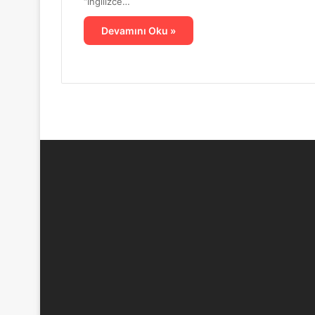
“İngilizce…
Mehmet Gümüşer Anadolu Lisesi’nde Kül
Devamını Oku »
13 Nisan 2026
Yeşilgöz Sanat Akşamları
9 Nisan 2026
BİLSEK ve Mavi Yol Dergisi’nden Unutu
6 Mart 2026
Mavi Yol Kültür Sanat Buluşmaları: Diril
8 Şubat 2026