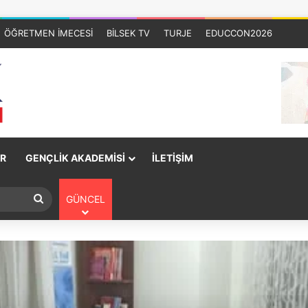
ÖĞRETMEN İMECESİ
BİLSEK TV
TURJE
EDUCCON2026
R
GENÇLİK AKADEMİSİ
İLETİŞİM
GÜNCEL