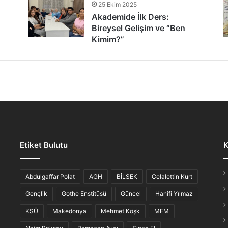
25 Ekim 2025
tür Şöleni: Öğrenciler, Şair ve Ozanlarla Buluştu
Akademide İlk Ders:
Bireysel Gelişim ve “Ben
Kimim?”
lmaz Gece: “Hikayesi Olan Türküler”
Etiket Bulutu
K
iş Ahvali
Abdulgaffar Polat
AGH
BİLSEK
Celalettin Kurt
Gençlik
Gothe Enstitüsü
Güncel
Hanifi Yılmaz
KSÜ
Makedonya
Mehmet Köşk
MEM