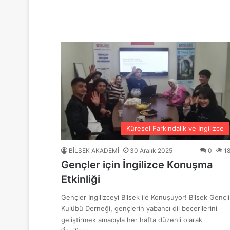
“Mavi Yol” Dergisinin 1. Yıl Dönümü Ku
10 Haziran 2026
BİLSEK Türk Sanat Müziği Korosu Sezo
4 Haziran 2026
“Sevda ve Nostalji Yolculuğu”
Küresel Farkındalık ve İngilizce
BİLSEK AKADEMİ
30 Aralık 2025
0
1
Gençler için İngilizce Konuşma
18 Mayıs 2026
Etkinliği
GENÇ YÜREKLER ŞİİRLE BULUŞTU
Gençler İngilizceyi Bilsek ile Konuşuyor! Bilsek Gençli
Kulübü Derneği, gençlerin yabancı dil becerilerini
geliştirmek amacıyla her hafta düzenli olarak
6 Mayıs 2026