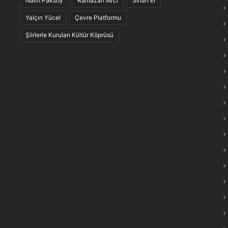
Naim Paksoy
Ramazan Avcı
Sinan El
maraş Türkülerinin “Anlam Ağları” Keşfedildi
Yalçın Yücel
Çevre Platformu
Şiirlerle Kurulan Kültür Köprüsü