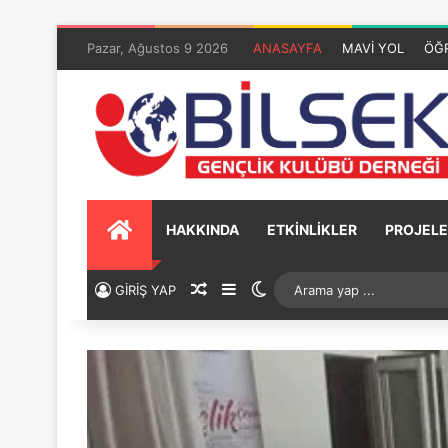
Pazar, Ağustos 9 2026
ANASAYFA
MAVİ YOL
ÖĞ
HAKKINDA
ETKİNLİKLER
PROJELE
GİRİŞ YAP