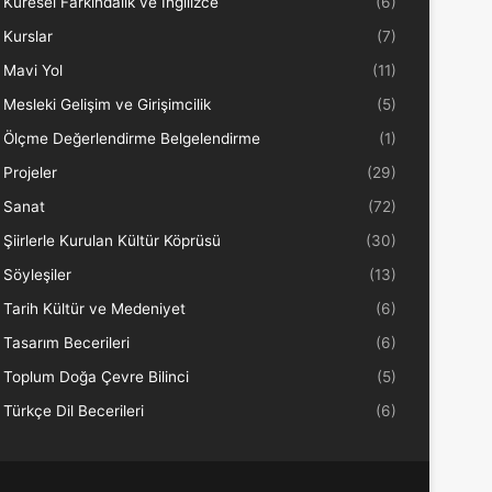
Küresel Farkındalık ve İngilizce
(6)
Kurslar
(7)
Mavi Yol
(11)
Mesleki Gelişim ve Girişimcilik
(5)
Ölçme Değerlendirme Belgelendirme
(1)
Projeler
(29)
Sanat
(72)
Şiirlerle Kurulan Kültür Köprüsü
(30)
Söyleşiler
(13)
Tarih Kültür ve Medeniyet
(6)
Tasarım Becerileri
(6)
Toplum Doğa Çevre Bilinci
(5)
Türkçe Dil Becerileri
(6)