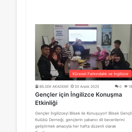
“Mavi Yol” Dergisinin 1. Yıl Dönümü Ku
10 Haziran 2026
BİLSEK Türk Sanat Müziği Korosu Sezo
4 Haziran 2026
“Sevda ve Nostalji Yolculuğu”
Küresel Farkındalık ve İngilizce
BİLSEK AKADEMİ
30 Aralık 2025
0
1
Gençler için İngilizce Konuşma
18 Mayıs 2026
Etkinliği
GENÇ YÜREKLER ŞİİRLE BULUŞTU
Gençler İngilizceyi Bilsek ile Konuşuyor! Bilsek Gençli
Kulübü Derneği, gençlerin yabancı dil becerilerini
geliştirmek amacıyla her hafta düzenli olarak
6 Mayıs 2026