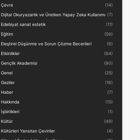
Çevre
(14)
Dijital Okuryazarlık ve Üretken Yapay Zeka Kullanımı
(7)
Edebiyat sanat estetik
(11)
Eğitim
(59)
Eleştirel Düşünme ve Sorun Çözme Becerileri
(6)
Etkinlikler
(94)
Gençlik Akademisi
(90)
Genel
(25)
Geziler
(16)
Haber
(7)
Hakkında
(15)
İşbirlikleri
(1)
Kültür
(49)
Kültürleri Yansıtan Çeviriler
(4)