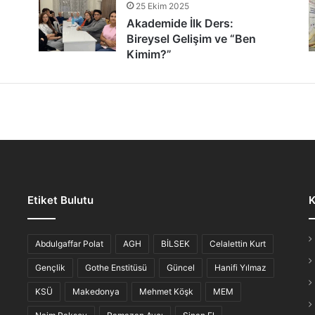
25 Ekim 2025
tür Şöleni: Öğrenciler, Şair ve Ozanlarla Buluştu
Akademide İlk Ders:
Bireysel Gelişim ve “Ben
Kimim?”
lmaz Gece: “Hikayesi Olan Türküler”
Etiket Bulutu
K
iş Ahvali
Abdulgaffar Polat
AGH
BİLSEK
Celalettin Kurt
Gençlik
Gothe Enstitüsü
Güncel
Hanifi Yılmaz
KSÜ
Makedonya
Mehmet Köşk
MEM