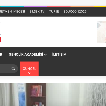
RETMEN İMECESİ
BİLSEK TV
TURJE
EDUCCON2026
R
GENÇLİK AKADEMİSİ
İLETİŞİM
GÜNCEL