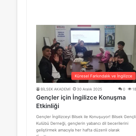
“Mavi Yol” Dergisinin 1. Yıl Dönümü Ku
10 Haziran 2026
BİLSEK Türk Sanat Müziği Korosu Sezo
4 Haziran 2026
“Sevda ve Nostalji Yolculuğu”
Küresel Farkındalık ve İngilizce
BİLSEK AKADEMİ
30 Aralık 2025
0
1
Gençler için İngilizce Konuşma
18 Mayıs 2026
Etkinliği
GENÇ YÜREKLER ŞİİRLE BULUŞTU
Gençler İngilizceyi Bilsek ile Konuşuyor! Bilsek Gençli
Kulübü Derneği, gençlerin yabancı dil becerilerini
geliştirmek amacıyla her hafta düzenli olarak
6 Mayıs 2026