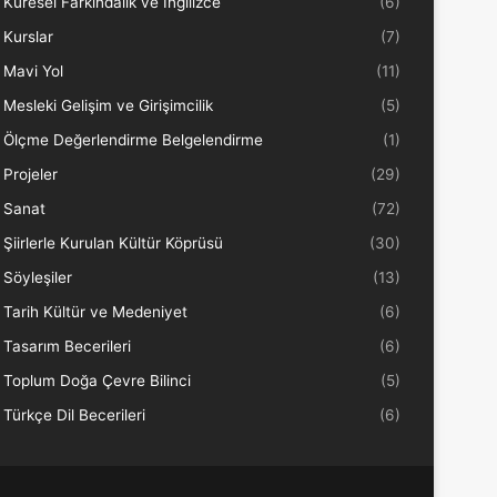
Küresel Farkındalık ve İngilizce
(6)
Kurslar
(7)
Mavi Yol
(11)
Mesleki Gelişim ve Girişimcilik
(5)
Ölçme Değerlendirme Belgelendirme
(1)
Projeler
(29)
Sanat
(72)
Şiirlerle Kurulan Kültür Köprüsü
(30)
Söyleşiler
(13)
Tarih Kültür ve Medeniyet
(6)
Tasarım Becerileri
(6)
Toplum Doğa Çevre Bilinci
(5)
Türkçe Dil Becerileri
(6)