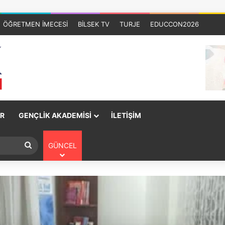
ÖĞRETMEN İMECESİ
BİLSEK TV
TURJE
EDUCCON2026
R
GENÇLİK AKADEMİSİ
İLETİŞİM
GÜNCEL