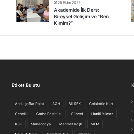
25 Ekim 2025
tür Şöleni: Öğrenciler, Şair ve Ozanlarla Buluştu
Akademide İlk Ders:
Bireysel Gelişim ve “Ben
Kimim?”
lmaz Gece: “Hikayesi Olan Türküler”
Etiket Bulutu
K
iş Ahvali
Abdulgaffar Polat
AGH
BİLSEK
Celalettin Kurt
Gençlik
Gothe Enstitüsü
Güncel
Hanifi Yılmaz
KSÜ
Makedonya
Mehmet Köşk
MEM