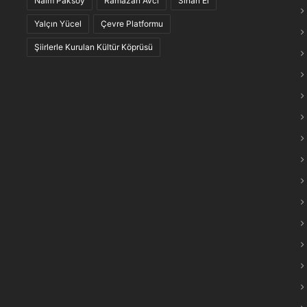
Naim Paksoy
Ramazan Avcı
Sinan El
maraş Türkülerinin “Anlam Ağları” Keşfedildi
Yalçın Yücel
Çevre Platformu
Şiirlerle Kurulan Kültür Köprüsü