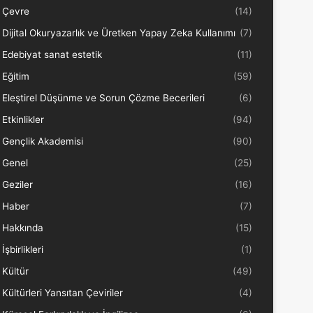
Çevre
(14)
Dijital Okuryazarlık ve Üretken Yapay Zeka Kullanımı
(7)
Edebiyat sanat estetik
(11)
Eğitim
(59)
Eleştirel Düşünme ve Sorun Çözme Becerileri
(6)
Etkinlikler
(94)
Gençlik Akademisi
(90)
Genel
(25)
Geziler
(16)
Haber
(7)
Hakkında
(15)
İşbirlikleri
(1)
Kültür
(49)
Kültürleri Yansıtan Çeviriler
(4)