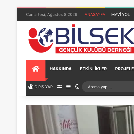
Cumartesi, Ağustos 8 2026
ANASAYFA
MAVİ YOL
HAKKINDA
ETKİNLİKLER
PROJELE
GİRİŞ YAP