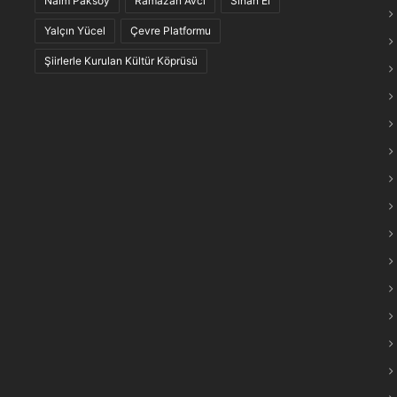
Naim Paksoy
Ramazan Avcı
Sinan El
maraş Türkülerinin “Anlam Ağları” Keşfedildi
Yalçın Yücel
Çevre Platformu
Şiirlerle Kurulan Kültür Köprüsü