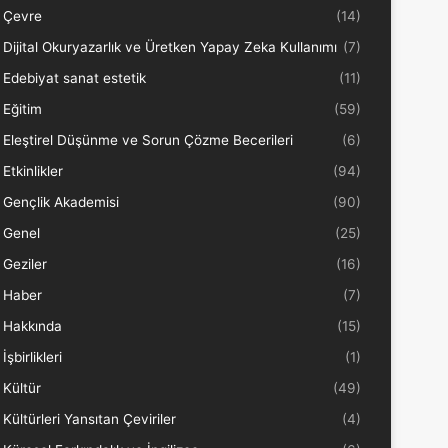
Çevre
(14)
Dijital Okuryazarlık ve Üretken Yapay Zeka Kullanımı
(7)
Edebiyat sanat estetik
(11)
Eğitim
(59)
Eleştirel Düşünme ve Sorun Çözme Becerileri
(6)
Etkinlikler
(94)
Gençlik Akademisi
(90)
Genel
(25)
Geziler
(16)
Haber
(7)
Hakkında
(15)
İşbirlikleri
(1)
Kültür
(49)
Kültürleri Yansıtan Çeviriler
(4)