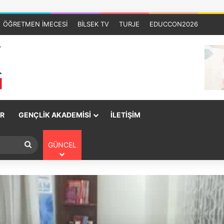
ÖĞRETMEN İMECESİ
BİLSEK TV
TURJE
EDUCCON2026
R
GENÇLİK AKADEMİSİ
İLETİŞİM
GÜNCEL