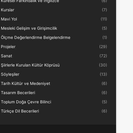
Küresel Farkındalık ve İngilizce
(6)
Kurslar
(7)
Mavi Yol
(11)
Mesleki Gelişim ve Girişimcilik
(5)
Ölçme Değerlendirme Belgelendirme
(1)
Projeler
(29)
Sanat
(72)
Şiirlerle Kurulan Kültür Köprüsü
(30)
Söyleşiler
(13)
Tarih Kültür ve Medeniyet
(6)
Tasarım Becerileri
(6)
Toplum Doğa Çevre Bilinci
(5)
Türkçe Dil Becerileri
(6)