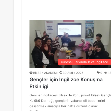
“Mavi Yol” Dergisinin 1. Yıl Dönümü Ku
10 Haziran 2026
BİLSEK Türk Sanat Müziği Korosu Sezo
4 Haziran 2026
“Sevda ve Nostalji Yolculuğu”
Küresel Farkındalık ve İngilizce
BİLSEK AKADEMİ
30 Aralık 2025
0
1
Gençler için İngilizce Konuşma
18 Mayıs 2026
Etkinliği
GENÇ YÜREKLER ŞİİRLE BULUŞTU
Gençler İngilizceyi Bilsek ile Konuşuyor! Bilsek Gençli
Kulübü Derneği, gençlerin yabancı dil becerilerini
geliştirmek amacıyla her hafta düzenli olarak
6 Mayıs 2026