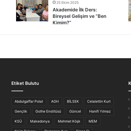
25 Ekim 2025
tür Şöleni: Öğrenciler, Şair ve Ozanlarla Buluştu
Akademide İlk Ders:
Bireysel Gelişim ve “Ben
Kimim?”
lmaz Gece: “Hikayesi Olan Türküler”
Etiket Bulutu
K
iş Ahvali
Abdulgaffar Polat
AGH
BİLSEK
Celalettin Kurt
Gençlik
Gothe Enstitüsü
Güncel
Hanifi Yılmaz
KSÜ
Makedonya
Mehmet Köşk
MEM