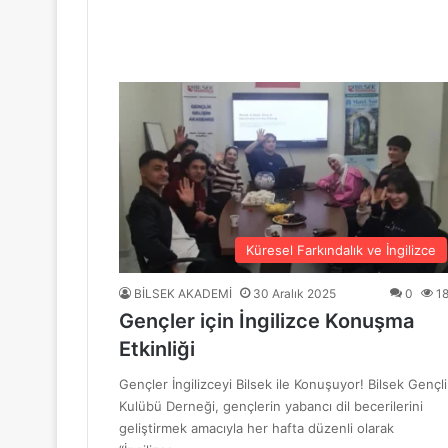
“Mavi Yol” Dergisinin 1. Yıl Dönümü Ku
10 Haziran 2026
BİLSEK Türk Sanat Müziği Korosu Sezo
4 Haziran 2026
“Sevda ve Nostalji Yolculuğu”
Küresel Farkındalık ve İngilizce
BİLSEK AKADEMİ
30 Aralık 2025
0
1
Gençler için İngilizce Konuşma
18 Mayıs 2026
Etkinliği
GENÇ YÜREKLER ŞİİRLE BULUŞTU
Gençler İngilizceyi Bilsek ile Konuşuyor! Bilsek Gençli
Kulübü Derneği, gençlerin yabancı dil becerilerini
geliştirmek amacıyla her hafta düzenli olarak
6 Mayıs 2026