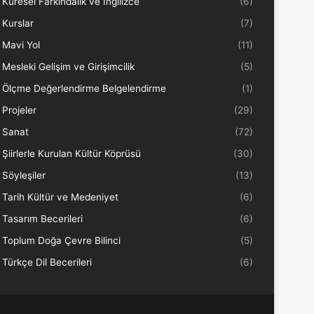
Küresel Farkındalık ve İngilizce
(6)
Kurslar
(7)
Mavi Yol
(11)
Mesleki Gelişim ve Girişimcilik
(5)
Ölçme Değerlendirme Belgelendirme
(1)
Projeler
(29)
Sanat
(72)
Şiirlerle Kurulan Kültür Köprüsü
(30)
Söyleşiler
(13)
Tarih Kültür ve Medeniyet
(6)
Tasarım Becerileri
(6)
Toplum Doğa Çevre Bilinci
(5)
Türkçe Dil Becerileri
(6)