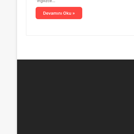
“İngilizce…
Mehmet Gümüşer Anadolu Lisesi’nde Kül
Devamını Oku »
13 Nisan 2026
Yeşilgöz Sanat Akşamları
9 Nisan 2026
BİLSEK ve Mavi Yol Dergisi’nden Unutu
6 Mart 2026
Mavi Yol Kültür Sanat Buluşmaları: Diril
8 Şubat 2026