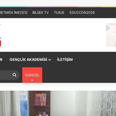
RETMEN İMECESİ
BİLSEK TV
TURJE
EDUCCON2026
R
GENÇLİK AKADEMİSİ
İLETİŞİM
GÜNCEL