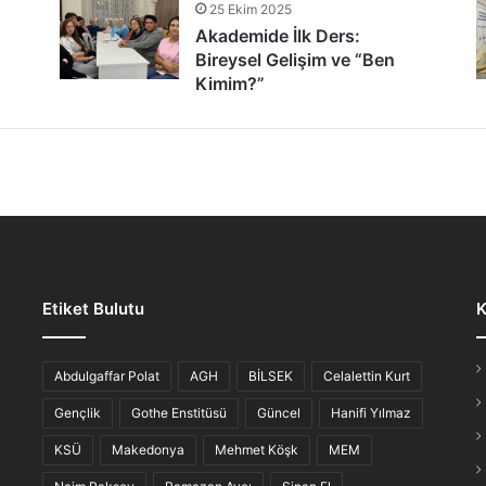
25 Ekim 2025
tür Şöleni: Öğrenciler, Şair ve Ozanlarla Buluştu
Akademide İlk Ders:
Bireysel Gelişim ve “Ben
Kimim?”
lmaz Gece: “Hikayesi Olan Türküler”
Etiket Bulutu
K
iş Ahvali
Abdulgaffar Polat
AGH
BİLSEK
Celalettin Kurt
Gençlik
Gothe Enstitüsü
Güncel
Hanifi Yılmaz
KSÜ
Makedonya
Mehmet Köşk
MEM