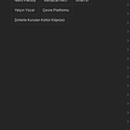
Naim Paksoy
Ramazan Avcı
Sinan El
maraş Türkülerinin “Anlam Ağları” Keşfedildi
Yalçın Yücel
Çevre Platformu
Şiirlerle Kurulan Kültür Köprüsü