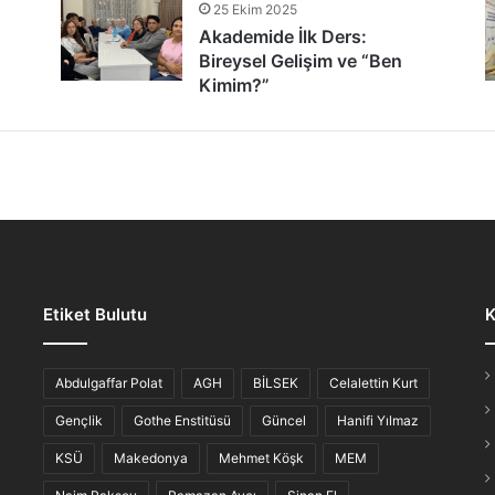
25 Ekim 2025
tür Şöleni: Öğrenciler, Şair ve Ozanlarla Buluştu
Akademide İlk Ders:
Bireysel Gelişim ve “Ben
Kimim?”
lmaz Gece: “Hikayesi Olan Türküler”
Etiket Bulutu
K
iş Ahvali
Abdulgaffar Polat
AGH
BİLSEK
Celalettin Kurt
Gençlik
Gothe Enstitüsü
Güncel
Hanifi Yılmaz
KSÜ
Makedonya
Mehmet Köşk
MEM