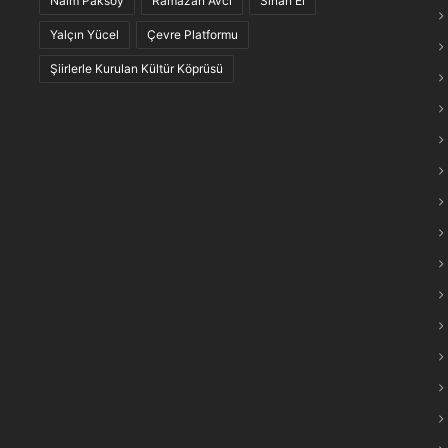
Naim Paksoy
Ramazan Avcı
Sinan El
maraş Türkülerinin “Anlam Ağları” Keşfedildi
Yalçın Yücel
Çevre Platformu
Şiirlerle Kurulan Kültür Köprüsü