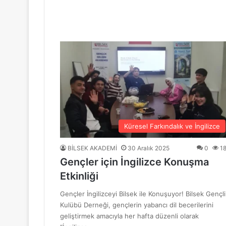
“Mavi Yol” Dergisinin 1. Yıl Dönümü Ku
10 Haziran 2026
BİLSEK Türk Sanat Müziği Korosu Sezo
4 Haziran 2026
“Sevda ve Nostalji Yolculuğu”
Küresel Farkındalık ve İngilizce
BİLSEK AKADEMİ
30 Aralık 2025
0
1
Gençler için İngilizce Konuşma
18 Mayıs 2026
Etkinliği
GENÇ YÜREKLER ŞİİRLE BULUŞTU
Gençler İngilizceyi Bilsek ile Konuşuyor! Bilsek Gençli
Kulübü Derneği, gençlerin yabancı dil becerilerini
geliştirmek amacıyla her hafta düzenli olarak
6 Mayıs 2026