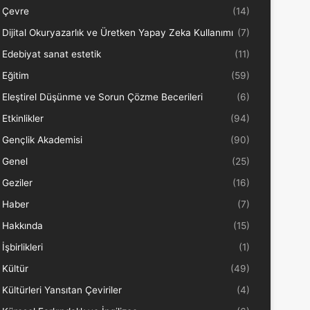
Çevre
(14)
Dijital Okuryazarlık ve Üretken Yapay Zeka Kullanımı
(7)
Edebiyat sanat estetik
(11)
Eğitim
(59)
Eleştirel Düşünme ve Sorun Çözme Becerileri
(6)
Etkinlikler
(94)
Gençlik Akademisi
(90)
Genel
(25)
Geziler
(16)
Haber
(7)
Hakkında
(15)
İşbirlikleri
(1)
Kültür
(49)
Kültürleri Yansıtan Çeviriler
(4)