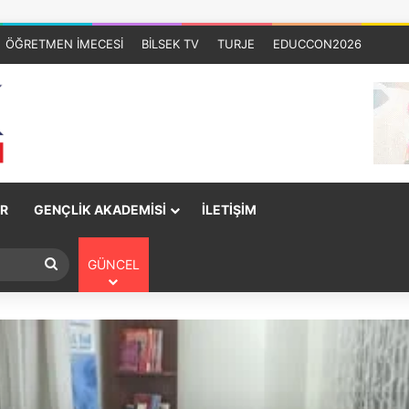
ÖĞRETMEN İMECESİ
BİLSEK TV
TURJE
EDUCCON2026
R
GENÇLİK AKADEMİSİ
İLETİŞİM
GÜNCEL