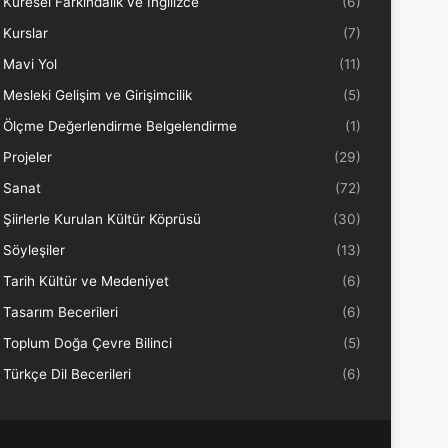
Küresel Farkındalık ve İngilizce
(6)
Kurslar
(7)
Mavi Yol
(11)
Mesleki Gelişim ve Girişimcilik
(5)
Ölçme Değerlendirme Belgelendirme
(1)
Projeler
(29)
Sanat
(72)
Şiirlerle Kurulan Kültür Köprüsü
(30)
Söyleşiler
(13)
Tarih Kültür ve Medeniyet
(6)
Tasarım Becerileri
(6)
Toplum Doğa Çevre Bilinci
(5)
Türkçe Dil Becerileri
(6)