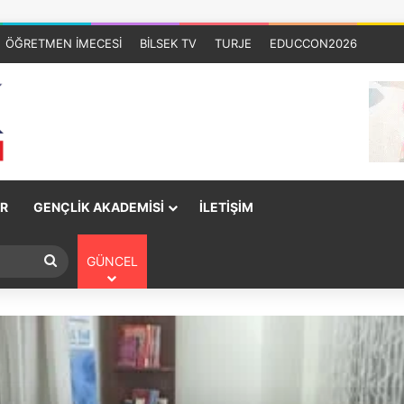
ÖĞRETMEN İMECESİ
BİLSEK TV
TURJE
EDUCCON2026
R
GENÇLİK AKADEMİSİ
İLETİŞİM
GÜNCEL