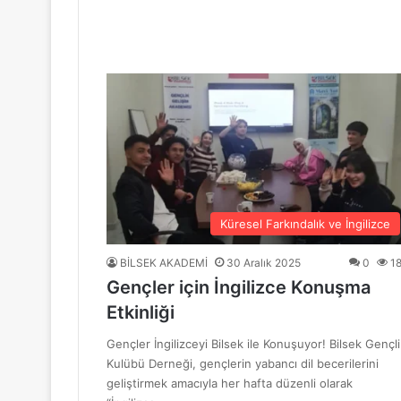
“Mavi Yol” Dergisinin 1. Yıl Dönümü Ku
10 Haziran 2026
BİLSEK Türk Sanat Müziği Korosu Sezo
4 Haziran 2026
“Sevda ve Nostalji Yolculuğu”
Küresel Farkındalık ve İngilizce
BİLSEK AKADEMİ
30 Aralık 2025
0
1
Gençler için İngilizce Konuşma
18 Mayıs 2026
Etkinliği
GENÇ YÜREKLER ŞİİRLE BULUŞTU
Gençler İngilizceyi Bilsek ile Konuşuyor! Bilsek Gençli
Kulübü Derneği, gençlerin yabancı dil becerilerini
geliştirmek amacıyla her hafta düzenli olarak
6 Mayıs 2026