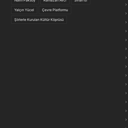
Naim Paksoy
Ramazan Avcı
Sinan El
maraş Türkülerinin “Anlam Ağları” Keşfedildi
Yalçın Yücel
Çevre Platformu
Şiirlerle Kurulan Kültür Köprüsü