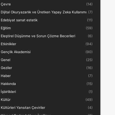
Çevre
(14)
Dijital Okuryazarlık ve Üretken Yapay Zeka Kullanımı
(7)
Edebiyat sanat estetik
(11)
Eğitim
(59)
Eleştirel Düşünme ve Sorun Çözme Becerileri
(6)
Etkinlikler
(94)
Gençlik Akademisi
(90)
Genel
(25)
Geziler
(16)
Haber
(7)
Hakkında
(15)
İşbirlikleri
(1)
Kültür
(49)
Kültürleri Yansıtan Çeviriler
(4)