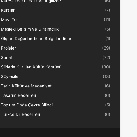
Küresel Farkındalık ve İngilizce
(6)
Kurslar
(7)
Mavi Yol
(11)
Mesleki Gelişim ve Girişimcilik
(5)
Ölçme Değerlendirme Belgelendirme
(1)
Projeler
(29)
Sanat
(72)
Şiirlerle Kurulan Kültür Köprüsü
(30)
Söyleşiler
(13)
Tarih Kültür ve Medeniyet
(6)
Tasarım Becerileri
(6)
Toplum Doğa Çevre Bilinci
(5)
Türkçe Dil Becerileri
(6)