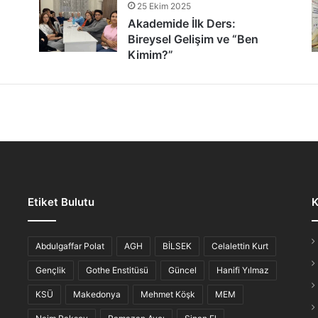
25 Ekim 2025
tür Şöleni: Öğrenciler, Şair ve Ozanlarla Buluştu
Akademide İlk Ders:
Bireysel Gelişim ve “Ben
Kimim?”
lmaz Gece: “Hikayesi Olan Türküler”
Etiket Bulutu
K
iş Ahvali
Abdulgaffar Polat
AGH
BİLSEK
Celalettin Kurt
Gençlik
Gothe Enstitüsü
Güncel
Hanifi Yılmaz
KSÜ
Makedonya
Mehmet Köşk
MEM