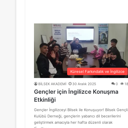
“Mavi Yol” Dergisinin 1. Yıl Dönümü Ku
10 Haziran 2026
BİLSEK Türk Sanat Müziği Korosu Sezo
4 Haziran 2026
“Sevda ve Nostalji Yolculuğu”
Küresel Farkındalık ve İngilizce
BİLSEK AKADEMİ
30 Aralık 2025
0
1
Gençler için İngilizce Konuşma
18 Mayıs 2026
Etkinliği
GENÇ YÜREKLER ŞİİRLE BULUŞTU
Gençler İngilizceyi Bilsek ile Konuşuyor! Bilsek Gençli
Kulübü Derneği, gençlerin yabancı dil becerilerini
geliştirmek amacıyla her hafta düzenli olarak
6 Mayıs 2026