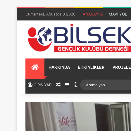
Cumartesi, Ağustos 8 2026
ANASAYFA
MAVİ YOL
HAKKINDA
ETKİNLİKLER
PROJELE
GİRİŞ YAP