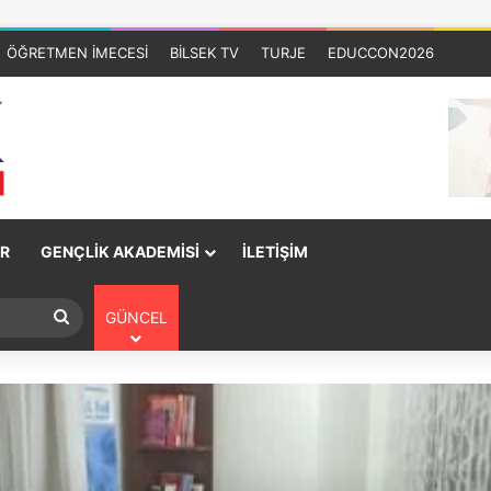
ÖĞRETMEN İMECESİ
BİLSEK TV
TURJE
EDUCCON2026
R
GENÇLİK AKADEMİSİ
İLETİŞİM
GÜNCEL