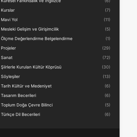
Küresel Farkındalık ve İngilizce
(6)
Kurslar
(7)
Mavi Yol
(11)
Mesleki Gelişim ve Girişimcilik
(5)
Ölçme Değerlendirme Belgelendirme
(1)
Projeler
(29)
Sanat
(72)
Şiirlerle Kurulan Kültür Köprüsü
(30)
Söyleşiler
(13)
Tarih Kültür ve Medeniyet
(6)
Tasarım Becerileri
(6)
Toplum Doğa Çevre Bilinci
(5)
Türkçe Dil Becerileri
(6)