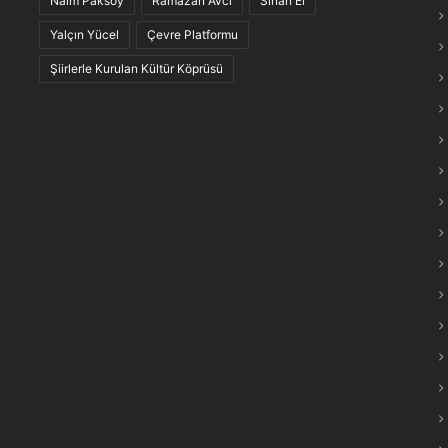
Naim Paksoy
Ramazan Avcı
Sinan El
maraş Türkülerinin “Anlam Ağları” Keşfedildi
Yalçın Yücel
Çevre Platformu
Şiirlerle Kurulan Kültür Köprüsü