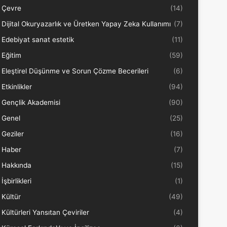
Çevre
(14)
Dijital Okuryazarlık ve Üretken Yapay Zeka Kullanımı
(7)
Edebiyat sanat estetik
(11)
Eğitim
(59)
Eleştirel Düşünme ve Sorun Çözme Becerileri
(6)
Etkinlikler
(94)
Gençlik Akademisi
(90)
Genel
(25)
Geziler
(16)
Haber
(7)
Hakkında
(15)
İşbirlikleri
(1)
Kültür
(49)
Kültürleri Yansıtan Çeviriler
(4)