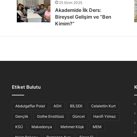
25 Ekim 2025
tür Şöleni: Öğrenciler, Şair ve Ozanlarla Buluştu
Akademide İlk Ders:
Bireysel Gelişim ve “Ben
Kimim?”
lmaz Gece: “Hikayesi Olan Türküler”
Etiket Bulutu
K
iş Ahvali
Abdulgaffar Polat
AGH
BİLSEK
Celalettin Kurt
Gençlik
Gothe Enstitüsü
Güncel
Hanifi Yılmaz
KSÜ
Makedonya
Mehmet Köşk
MEM