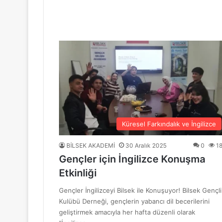
“Mavi Yol” Dergisinin 1. Yıl Dönümü Ku
10 Haziran 2026
BİLSEK Türk Sanat Müziği Korosu Sezo
4 Haziran 2026
“Sevda ve Nostalji Yolculuğu”
Küresel Farkındalık ve İngilizce
BİLSEK AKADEMİ
30 Aralık 2025
0
1
Gençler için İngilizce Konuşma
18 Mayıs 2026
Etkinliği
GENÇ YÜREKLER ŞİİRLE BULUŞTU
Gençler İngilizceyi Bilsek ile Konuşuyor! Bilsek Gençli
Kulübü Derneği, gençlerin yabancı dil becerilerini
geliştirmek amacıyla her hafta düzenli olarak
6 Mayıs 2026