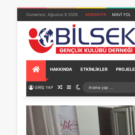
Cumartesi, Ağustos 8 2026
ANASAYFA
MAVİ YOL
HAKKINDA
ETKİNLİKLER
PROJELE
GİRİŞ YAP