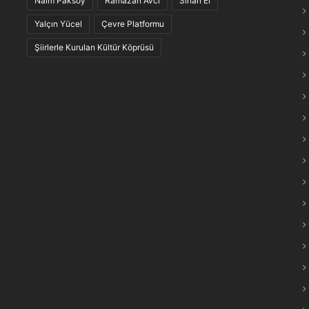
Naim Paksoy
Ramazan Avcı
Sinan El
maraş Türkülerinin “Anlam Ağları” Keşfedildi
Yalçın Yücel
Çevre Platformu
Şiirlerle Kurulan Kültür Köprüsü