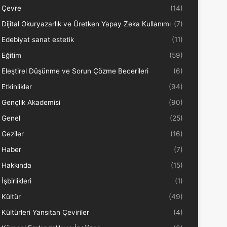
Çevre
(14)
Dijital Okuryazarlık ve Üretken Yapay Zeka Kullanımı
(7)
Edebiyat sanat estetik
(11)
Eğitim
(59)
Eleştirel Düşünme ve Sorun Çözme Becerileri
(6)
Etkinlikler
(94)
Gençlik Akademisi
(90)
Genel
(25)
Geziler
(16)
Haber
(7)
Hakkında
(15)
İşbirlikleri
(1)
Kültür
(49)
Kültürleri Yansıtan Çeviriler
(4)