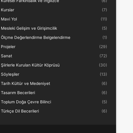
Küresel Farkındalık ve İngilizce
(6)
Kurslar
(7)
Mavi Yol
(11)
Mesleki Gelişim ve Girişimcilik
(5)
Ölçme Değerlendirme Belgelendirme
(1)
Projeler
(29)
Sanat
(72)
Şiirlerle Kurulan Kültür Köprüsü
(30)
Söyleşiler
(13)
Tarih Kültür ve Medeniyet
(6)
Tasarım Becerileri
(6)
Toplum Doğa Çevre Bilinci
(5)
Türkçe Dil Becerileri
(6)