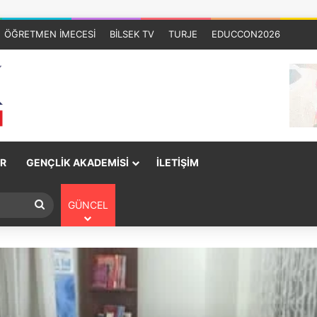
ÖĞRETMEN İMECESİ
BİLSEK TV
TURJE
EDUCCON2026
R
GENÇLİK AKADEMİSİ
İLETİŞİM
GÜNCEL