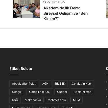
25 Ekim 2025
tür Şöleni: Öğrenciler, Şair ve Ozanlarla Buluştu
Akademide İlk Ders:
Bireysel Gelişim ve “Ben
Kimim?”
lmaz Gece: “Hikayesi Olan Türküler”
Etiket Bulutu
K
iş Ahvali
Abdulgaffar Polat
AGH
BİLSEK
Celalettin Kurt
Gençlik
Gothe Enstitüsü
Güncel
Hanifi Yılmaz
KSÜ
Makedonya
Mehmet Köşk
MEM