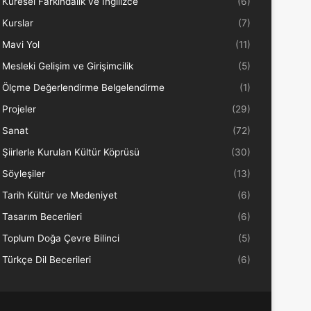
Küresel Farkındalık ve İngilizce
(6)
Kurslar
(7)
Mavi Yol
(11)
Mesleki Gelişim ve Girişimcilik
(5)
Ölçme Değerlendirme Belgelendirme
(1)
Projeler
(29)
Sanat
(72)
Şiirlerle Kurulan Kültür Köprüsü
(30)
Söyleşiler
(13)
Tarih Kültür ve Medeniyet
(6)
Tasarım Becerileri
(6)
Toplum Doğa Çevre Bilinci
(5)
Türkçe Dil Becerileri
(6)