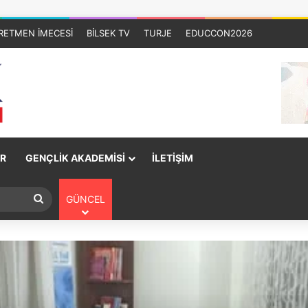
RETMEN İMECESİ
BİLSEK TV
TURJE
EDUCCON2026
R
GENÇLİK AKADEMİSİ
İLETİŞİM
GÜNCEL