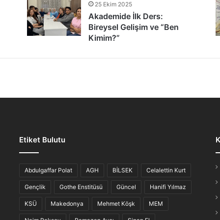
25 Ekim 2025
tür Şöleni: Öğrenciler, Şair ve Ozanlarla Buluştu
Akademide İlk Ders:
Bireysel Gelişim ve “Ben
Kimim?”
lmaz Gece: “Hikayesi Olan Türküler”
Etiket Bulutu
K
iş Ahvali
Abdulgaffar Polat
AGH
BİLSEK
Celalettin Kurt
Gençlik
Gothe Enstitüsü
Güncel
Hanifi Yılmaz
KSÜ
Makedonya
Mehmet Köşk
MEM