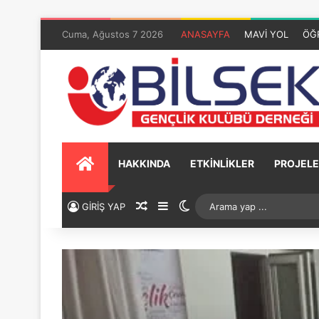
Cuma, Ağustos 7 2026
ANASAYFA
MAVİ YOL
ÖĞ
HAKKINDA
ETKİNLİKLER
PROJELE
GİRİŞ YAP