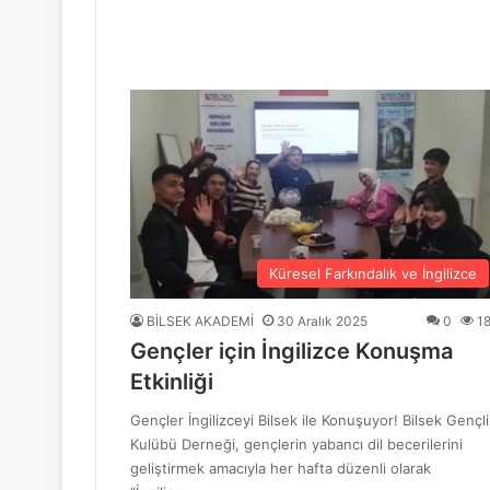
“Mavi Yol” Dergisinin 1. Yıl Dönümü Ku
10 Haziran 2026
BİLSEK Türk Sanat Müziği Korosu Sezo
4 Haziran 2026
“Sevda ve Nostalji Yolculuğu”
Küresel Farkındalık ve İngilizce
BİLSEK AKADEMİ
30 Aralık 2025
0
1
Gençler için İngilizce Konuşma
18 Mayıs 2026
Etkinliği
GENÇ YÜREKLER ŞİİRLE BULUŞTU
Gençler İngilizceyi Bilsek ile Konuşuyor! Bilsek Gençli
Kulübü Derneği, gençlerin yabancı dil becerilerini
geliştirmek amacıyla her hafta düzenli olarak
6 Mayıs 2026