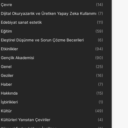
Çevre
(14)
Dijital Okuryazarlık ve Üretken Yapay Zeka Kullanımı
(7)
Edebiyat sanat estetik
(11)
Eğitim
(59)
Eleştirel Düşünme ve Sorun Çözme Becerileri
(6)
Etkinlikler
(94)
Gençlik Akademisi
(90)
Genel
(25)
Geziler
(16)
Haber
(7)
Hakkında
(15)
İşbirlikleri
(1)
Kültür
(49)
Kültürleri Yansıtan Çeviriler
(4)