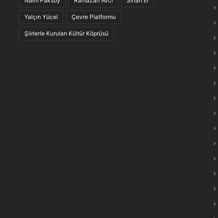
Naim Paksoy
Ramazan Avcı
Sinan El
maraş Türkülerinin “Anlam Ağları” Keşfedildi
Yalçın Yücel
Çevre Platformu
Şiirlerle Kurulan Kültür Köprüsü