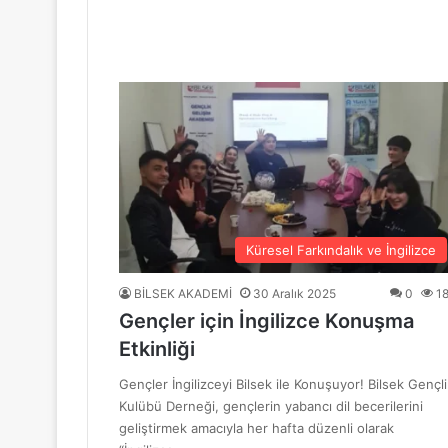
“Mavi Yol” Dergisinin 1. Yıl Dönümü Ku
10 Haziran 2026
BİLSEK Türk Sanat Müziği Korosu Sezo
4 Haziran 2026
“Sevda ve Nostalji Yolculuğu”
Küresel Farkındalık ve İngilizce
BİLSEK AKADEMİ
30 Aralık 2025
0
1
Gençler için İngilizce Konuşma
18 Mayıs 2026
Etkinliği
GENÇ YÜREKLER ŞİİRLE BULUŞTU
Gençler İngilizceyi Bilsek ile Konuşuyor! Bilsek Gençli
Kulübü Derneği, gençlerin yabancı dil becerilerini
geliştirmek amacıyla her hafta düzenli olarak
6 Mayıs 2026