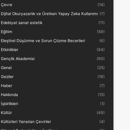
Çevre
(14)
Dijital Okuryazarlık ve Üretken Yapay Zeka Kullanımı
(7)
Edebiyat sanat estetik
(11)
Eğitim
(59)
Eleştirel Düşünme ve Sorun Çözme Becerileri
(6)
Etkinlikler
(94)
Gençlik Akademisi
(90)
Genel
(25)
Geziler
(16)
Haber
(7)
Hakkında
(15)
İşbirlikleri
(1)
Kültür
(49)
Kültürleri Yansıtan Çeviriler
(4)