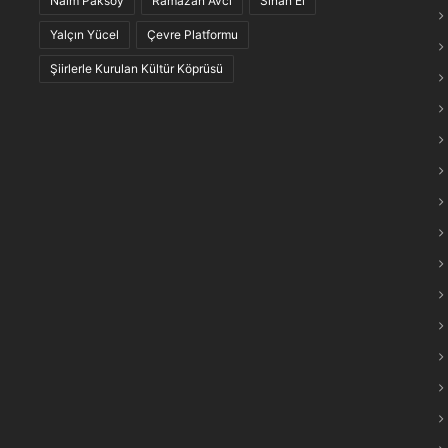
Naim Paksoy
Ramazan Avcı
Sinan El
maraş Türkülerinin “Anlam Ağları” Keşfedildi
Yalçın Yücel
Çevre Platformu
Şiirlerle Kurulan Kültür Köprüsü