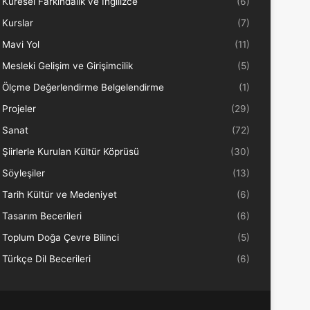
Küresel Farkındalık ve İngilizce
(6)
Kurslar
(7)
Mavi Yol
(11)
Mesleki Gelişim ve Girişimcilik
(5)
Ölçme Değerlendirme Belgelendirme
(1)
Projeler
(29)
Sanat
(72)
Şiirlerle Kurulan Kültür Köprüsü
(30)
Söyleşiler
(13)
Tarih Kültür ve Medeniyet
(6)
Tasarım Becerileri
(6)
Toplum Doğa Çevre Bilinci
(5)
Türkçe Dil Becerileri
(6)