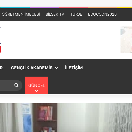
ÖĞRETMEN İMECESİ
BİLSEK TV
TURJE
EDUCCON2026
R
GENÇLİK AKADEMİSİ
İLETİŞİM
GÜNCEL