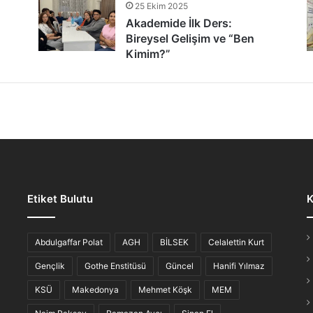
25 Ekim 2025
tür Şöleni: Öğrenciler, Şair ve Ozanlarla Buluştu
Akademide İlk Ders:
Bireysel Gelişim ve “Ben
Kimim?”
lmaz Gece: “Hikayesi Olan Türküler”
Etiket Bulutu
K
iş Ahvali
Abdulgaffar Polat
AGH
BİLSEK
Celalettin Kurt
Gençlik
Gothe Enstitüsü
Güncel
Hanifi Yılmaz
KSÜ
Makedonya
Mehmet Köşk
MEM