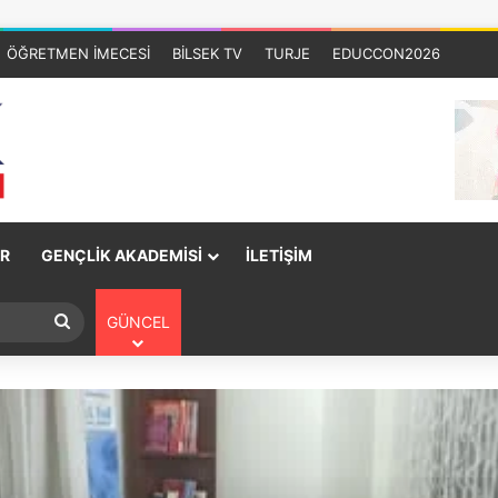
ÖĞRETMEN İMECESİ
BİLSEK TV
TURJE
EDUCCON2026
R
GENÇLİK AKADEMİSİ
İLETİŞİM
GÜNCEL