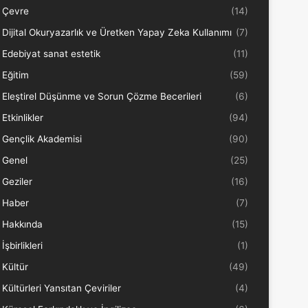
Çevre
(14)
Dijital Okuryazarlık ve Üretken Yapay Zeka Kullanımı
(7)
Edebiyat sanat estetik
(11)
Eğitim
(59)
Eleştirel Düşünme ve Sorun Çözme Becerileri
(6)
Etkinlikler
(94)
Gençlik Akademisi
(90)
Genel
(25)
Geziler
(16)
Haber
(7)
Hakkında
(15)
İşbirlikleri
(1)
Kültür
(49)
Kültürleri Yansıtan Çeviriler
(4)