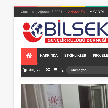
Cumartesi, Ağustos 8 2026
ANASAYFA
MAVİ YOL
HAKKINDA
ETKİNLİKLER
PROJELE
GİRİŞ YAP