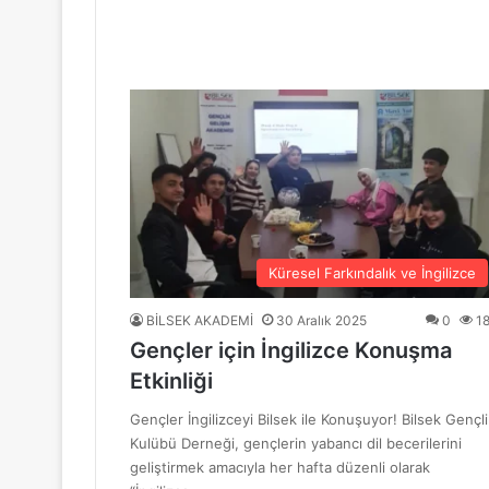
“Mavi Yol” Dergisinin 1. Yıl Dönümü Ku
10 Haziran 2026
BİLSEK Türk Sanat Müziği Korosu Sezo
4 Haziran 2026
“Sevda ve Nostalji Yolculuğu”
Küresel Farkındalık ve İngilizce
BİLSEK AKADEMİ
30 Aralık 2025
0
1
Gençler için İngilizce Konuşma
18 Mayıs 2026
Etkinliği
GENÇ YÜREKLER ŞİİRLE BULUŞTU
Gençler İngilizceyi Bilsek ile Konuşuyor! Bilsek Gençli
Kulübü Derneği, gençlerin yabancı dil becerilerini
geliştirmek amacıyla her hafta düzenli olarak
6 Mayıs 2026