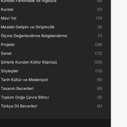
Küresel Farkındalık ve İngilizce
(6)
Kurslar
(7)
Mavi Yol
(11)
Mesleki Gelişim ve Girişimcilik
(5)
Ölçme Değerlendirme Belgelendirme
(1)
Projeler
(29)
Sanat
(72)
Şiirlerle Kurulan Kültür Köprüsü
(30)
Söyleşiler
(13)
Tarih Kültür ve Medeniyet
(6)
Tasarım Becerileri
(6)
Toplum Doğa Çevre Bilinci
(5)
Türkçe Dil Becerileri
(6)