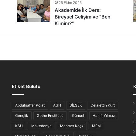
25 Ekim 2025
tür Şöleni: Öğrenciler, Şair ve Ozanlarla Buluştu
Akademide İlk Ders:
Bireysel Gelişim ve “Ben
Kimim?”
lmaz Gece: “Hikayesi Olan Türküler”
Etiket Bulutu
K
iş Ahvali
Abdulgaffar Polat
AGH
BİLSEK
Celalettin Kurt
Gençlik
Gothe Enstitüsü
Güncel
Hanifi Yılmaz
KSÜ
Makedonya
Mehmet Köşk
MEM