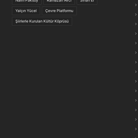
Naim Paksoy
Ramazan Avcı
Sinan El
maraş Türkülerinin “Anlam Ağları” Keşfedildi
Yalçın Yücel
Çevre Platformu
Şiirlerle Kurulan Kültür Köprüsü