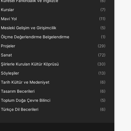
Küresel Farkındalık ve İngilizce
(6)
Kurslar
(7)
Mavi Yol
(11)
Mesleki Gelişim ve Girişimcilik
(5)
Ölçme Değerlendirme Belgelendirme
(1)
Projeler
(29)
Sanat
(72)
Şiirlerle Kurulan Kültür Köprüsü
(30)
Söyleşiler
(13)
Tarih Kültür ve Medeniyet
(6)
Tasarım Becerileri
(6)
Toplum Doğa Çevre Bilinci
(5)
Türkçe Dil Becerileri
(6)