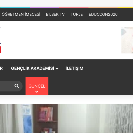
ÖĞRETMEN İMECESİ
BİLSEK TV
TURJE
EDUCCON2026
R
GENÇLİK AKADEMİSİ
İLETİŞİM
GÜNCEL