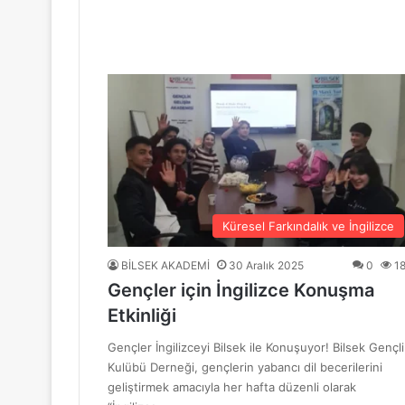
“Mavi Yol” Dergisinin 1. Yıl Dönümü Ku
10 Haziran 2026
BİLSEK Türk Sanat Müziği Korosu Sezo
4 Haziran 2026
“Sevda ve Nostalji Yolculuğu”
Küresel Farkındalık ve İngilizce
BİLSEK AKADEMİ
30 Aralık 2025
0
1
Gençler için İngilizce Konuşma
18 Mayıs 2026
Etkinliği
GENÇ YÜREKLER ŞİİRLE BULUŞTU
Gençler İngilizceyi Bilsek ile Konuşuyor! Bilsek Gençli
Kulübü Derneği, gençlerin yabancı dil becerilerini
geliştirmek amacıyla her hafta düzenli olarak
6 Mayıs 2026