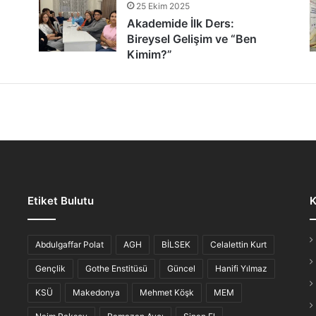
25 Ekim 2025
tür Şöleni: Öğrenciler, Şair ve Ozanlarla Buluştu
Akademide İlk Ders:
Bireysel Gelişim ve “Ben
Kimim?”
lmaz Gece: “Hikayesi Olan Türküler”
Etiket Bulutu
K
iş Ahvali
Abdulgaffar Polat
AGH
BİLSEK
Celalettin Kurt
Gençlik
Gothe Enstitüsü
Güncel
Hanifi Yılmaz
KSÜ
Makedonya
Mehmet Köşk
MEM