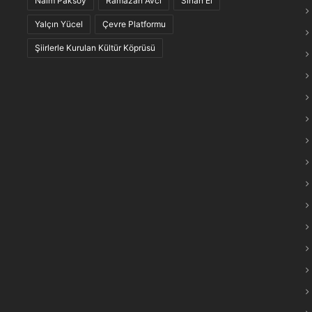
Naim Paksoy
Ramazan Avcı
Sinan El
maraş Türkülerinin “Anlam Ağları” Keşfedildi
Yalçın Yücel
Çevre Platformu
Şiirlerle Kurulan Kültür Köprüsü