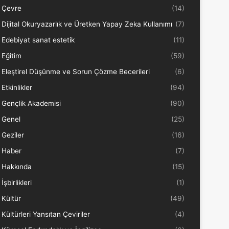
Çevre
(14)
Dijital Okuryazarlık ve Üretken Yapay Zeka Kullanımı
(7)
Edebiyat sanat estetik
(11)
Eğitim
(59)
Eleştirel Düşünme ve Sorun Çözme Becerileri
(6)
Etkinlikler
(94)
Gençlik Akademisi
(90)
Genel
(25)
Geziler
(16)
Haber
(7)
Hakkında
(15)
İşbirlikleri
(1)
Kültür
(49)
Kültürleri Yansıtan Çeviriler
(4)