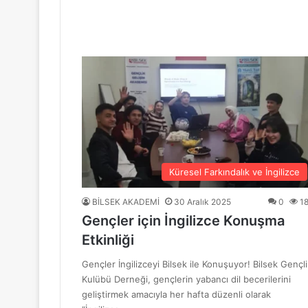
“Mavi Yol” Dergisinin 1. Yıl Dönümü Ku
10 Haziran 2026
BİLSEK Türk Sanat Müziği Korosu Sezo
4 Haziran 2026
“Sevda ve Nostalji Yolculuğu”
Küresel Farkındalık ve İngilizce
BİLSEK AKADEMİ
30 Aralık 2025
0
1
Gençler için İngilizce Konuşma
18 Mayıs 2026
Etkinliği
GENÇ YÜREKLER ŞİİRLE BULUŞTU
Gençler İngilizceyi Bilsek ile Konuşuyor! Bilsek Gençli
Kulübü Derneği, gençlerin yabancı dil becerilerini
geliştirmek amacıyla her hafta düzenli olarak
6 Mayıs 2026