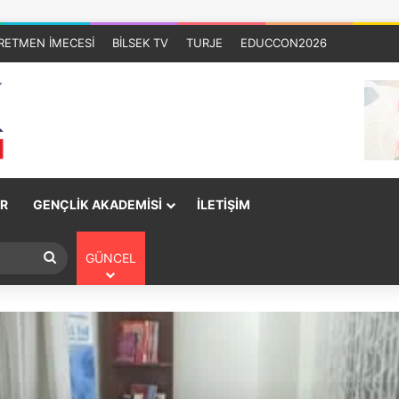
RETMEN İMECESİ
BİLSEK TV
TURJE
EDUCCON2026
R
GENÇLİK AKADEMİSİ
İLETİŞİM
GÜNCEL