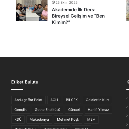
25 Ekim 2025
tür Şöleni: Öğrenciler, Şair ve Ozanlarla Buluştu
Akademide İlk Ders:
Bireysel Gelişim ve “Ben
Kimim?”
lmaz Gece: “Hikayesi Olan Türküler”
Etiket Bulutu
K
iş Ahvali
Abdulgaffar Polat
AGH
BİLSEK
Celalettin Kurt
Gençlik
Gothe Enstitüsü
Güncel
Hanifi Yılmaz
KSÜ
Makedonya
Mehmet Köşk
MEM