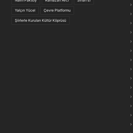
Naim Paksoy
Ramazan Avcı
Sinan El
maraş Türkülerinin “Anlam Ağları” Keşfedildi
Yalçın Yücel
Çevre Platformu
Şiirlerle Kurulan Kültür Köprüsü