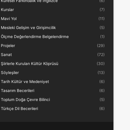
Küresel Farkındalık ve İngilizce
(6)
Kurslar
(7)
Mavi Yol
(11)
Mesleki Gelişim ve Girişimcilik
(5)
Ölçme Değerlendirme Belgelendirme
(1)
Projeler
(29)
Sanat
(72)
Şiirlerle Kurulan Kültür Köprüsü
(30)
Söyleşiler
(13)
Tarih Kültür ve Medeniyet
(6)
Tasarım Becerileri
(6)
Toplum Doğa Çevre Bilinci
(5)
Türkçe Dil Becerileri
(6)