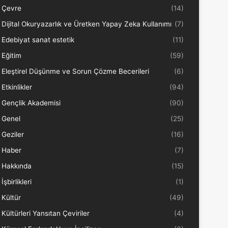
Çevre
(14)
Dijital Okuryazarlık ve Üretken Yapay Zeka Kullanımı
(7)
Edebiyat sanat estetik
(11)
Eğitim
(59)
Eleştirel Düşünme ve Sorun Çözme Becerileri
(6)
Etkinlikler
(94)
Gençlik Akademisi
(90)
Genel
(25)
Geziler
(16)
Haber
(7)
Hakkında
(15)
İşbirlikleri
(1)
Kültür
(49)
Kültürleri Yansıtan Çeviriler
(4)