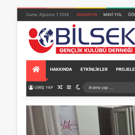
Cuma, Ağustos 7 2026
ANASAYFA
MAVİ YOL
ÖĞ
HAKKINDA
ETKİNLİKLER
PROJELE
GİRİŞ YAP