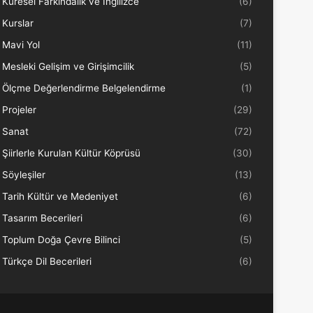
Küresel Farkındalık ve İngilizce
(6)
Kurslar
(7)
Mavi Yol
(11)
Mesleki Gelişim ve Girişimcilik
(5)
Ölçme Değerlendirme Belgelendirme
(1)
Projeler
(29)
Sanat
(72)
Şiirlerle Kurulan Kültür Köprüsü
(30)
Söyleşiler
(13)
Tarih Kültür ve Medeniyet
(6)
Tasarım Becerileri
(6)
Toplum Doğa Çevre Bilinci
(5)
Türkçe Dil Becerileri
(6)