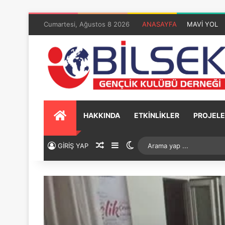
Cumartesi, Ağustos 8 2026
ANASAYFA
MAVİ YOL
HAKKINDA
ETKİNLİKLER
PROJELE
GİRİŞ YAP