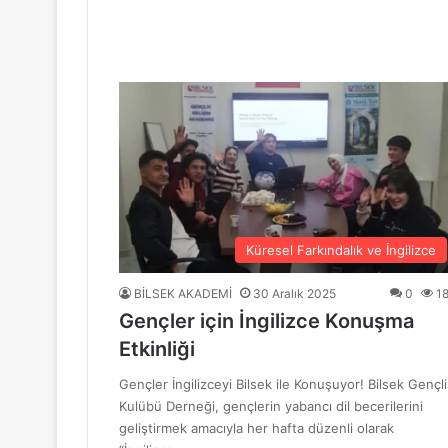
“Mavi Yol” Dergisinin 1. Yıl Dönümü Ku
10 Haziran 2026
BİLSEK Türk Sanat Müziği Korosu Sezo
4 Haziran 2026
“Sevda ve Nostalji Yolculuğu”
Küresel Farkındalık ve İngilizce
BİLSEK AKADEMİ
30 Aralık 2025
0
1
Gençler için İngilizce Konuşma
18 Mayıs 2026
Etkinliği
GENÇ YÜREKLER ŞİİRLE BULUŞTU
Gençler İngilizceyi Bilsek ile Konuşuyor! Bilsek Gençli
Kulübü Derneği, gençlerin yabancı dil becerilerini
geliştirmek amacıyla her hafta düzenli olarak
6 Mayıs 2026