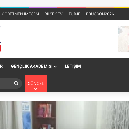
ÖĞRETMEN İMECESİ
BİLSEK TV
TURJE
EDUCCON2026
R
GENÇLİK AKADEMİSİ
İLETİŞİM
GÜNCEL