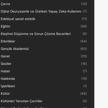
Çevre
(14)
Dijital Okuryazarlık ve Üretken Yapay Zeka Kullanımı
(7)
Edebiyat sanat estetik
(11)
Eğitim
(59)
Eleştirel Düşünme ve Sorun Çözme Becerileri
(6)
Etkinlikler
(94)
Gençlik Akademisi
(90)
Genel
(25)
Geziler
(16)
Haber
(7)
Hakkında
(15)
İşbirlikleri
(1)
Kültür
(49)
Kültürleri Yansıtan Çeviriler
(4)