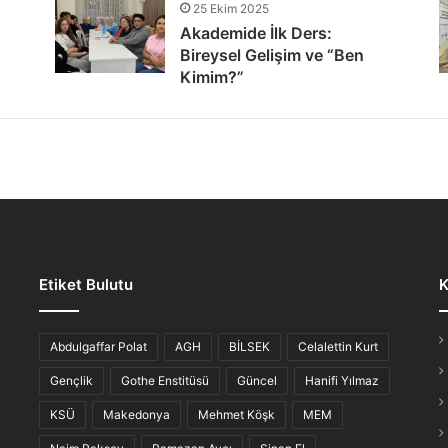
25 Ekim 2025
tür Şöleni: Öğrenciler, Şair ve Ozanlarla Buluştu
Akademide İlk Ders:
Bireysel Gelişim ve “Ben
Kimim?”
lmaz Gece: “Hikayesi Olan Türküler”
Etiket Bulutu
K
iş Ahvali
Abdulgaffar Polat
AGH
BİLSEK
Celalettin Kurt
Gençlik
Gothe Enstitüsü
Güncel
Hanifi Yılmaz
KSÜ
Makedonya
Mehmet Köşk
MEM