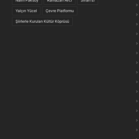
Naim Paksoy
Ramazan Avcı
Sinan El
maraş Türkülerinin “Anlam Ağları” Keşfedildi
Yalçın Yücel
Çevre Platformu
Şiirlerle Kurulan Kültür Köprüsü