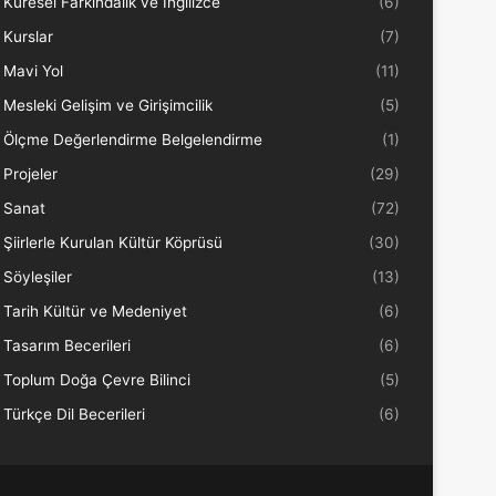
Küresel Farkındalık ve İngilizce
(6)
Kurslar
(7)
Mavi Yol
(11)
Mesleki Gelişim ve Girişimcilik
(5)
Ölçme Değerlendirme Belgelendirme
(1)
Projeler
(29)
Sanat
(72)
Şiirlerle Kurulan Kültür Köprüsü
(30)
Söyleşiler
(13)
Tarih Kültür ve Medeniyet
(6)
Tasarım Becerileri
(6)
Toplum Doğa Çevre Bilinci
(5)
Türkçe Dil Becerileri
(6)