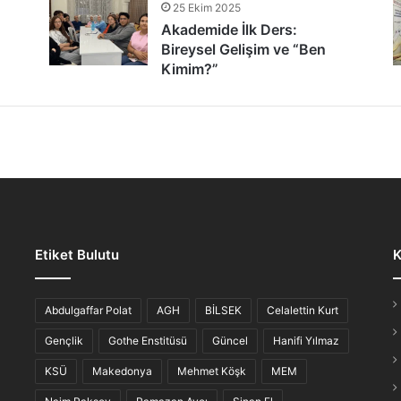
25 Ekim 2025
tür Şöleni: Öğrenciler, Şair ve Ozanlarla Buluştu
Akademide İlk Ders:
Bireysel Gelişim ve “Ben
Kimim?”
lmaz Gece: “Hikayesi Olan Türküler”
Etiket Bulutu
K
iş Ahvali
Abdulgaffar Polat
AGH
BİLSEK
Celalettin Kurt
Gençlik
Gothe Enstitüsü
Güncel
Hanifi Yılmaz
KSÜ
Makedonya
Mehmet Köşk
MEM