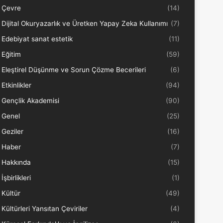
Çevre
(14)
Dijital Okuryazarlık ve Üretken Yapay Zeka Kullanımı
(7)
Edebiyat sanat estetik
(11)
Eğitim
(59)
Eleştirel Düşünme ve Sorun Çözme Becerileri
(6)
Etkinlikler
(94)
Gençlik Akademisi
(90)
Genel
(25)
Geziler
(16)
Haber
(7)
Hakkında
(15)
İşbirlikleri
(1)
Kültür
(49)
Kültürleri Yansıtan Çeviriler
(4)