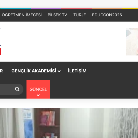
ÖĞRETMEN İMECESİ
BİLSEK TV
TURJE
EDUCCON2026
R
GENÇLİK AKADEMİSİ
İLETİŞİM
GÜNCEL