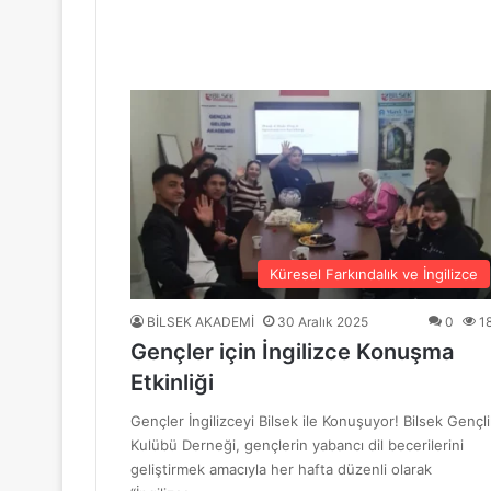
“Mavi Yol” Dergisinin 1. Yıl Dönümü Ku
10 Haziran 2026
BİLSEK Türk Sanat Müziği Korosu Sezo
4 Haziran 2026
“Sevda ve Nostalji Yolculuğu”
Küresel Farkındalık ve İngilizce
BİLSEK AKADEMİ
30 Aralık 2025
0
1
Gençler için İngilizce Konuşma
18 Mayıs 2026
Etkinliği
GENÇ YÜREKLER ŞİİRLE BULUŞTU
Gençler İngilizceyi Bilsek ile Konuşuyor! Bilsek Gençli
Kulübü Derneği, gençlerin yabancı dil becerilerini
geliştirmek amacıyla her hafta düzenli olarak
6 Mayıs 2026