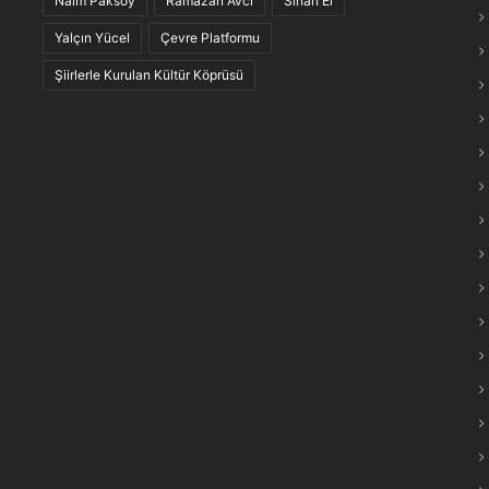
Naim Paksoy
Ramazan Avcı
Sinan El
maraş Türkülerinin “Anlam Ağları” Keşfedildi
Yalçın Yücel
Çevre Platformu
Şiirlerle Kurulan Kültür Köprüsü